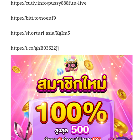
https://cutly.info/pussy888fun-live
https://bitt.to/noenf9
https://shorturl.asia/XgIm5
https://t.co/ghB03622Jj