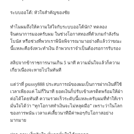
ระบบออโต้: หัวใจสำคัญของชัย
ทำไมผมถึงให้ความใส่ใจกับระบบออโต้นัก? ทดลอง
จินตนาการมองครับผม ในช่วงโอกาสทองที่ตัวเกมกำลังรัน
โบนัส หรือช่วงที่พวกเราพินิจพิจารณามาอย่างดีแล้วว่าขณะ
นี้แหละคือจังหวะทำเงิน ถ้าพวกเราจำเป็นต้องรอการรับรอง
สลิปจากข้าราชการนานเกิน 5 นาที ความมั่นใจแล้วก็ความ
เกี่ยวเนื่องจะหายไปในทันที
แต่ว่าที่ pussy888 ประสบการณ์ของผมเป็นการฝากเงินที่ใช้
เวลาเพียงแค่ ไม่กี่วินาที ยอดเงินก็ปรับเข้าเครดิตพร้อมให้ฝ่า
ต่อได้โดยทันที ความรวดเร็วระดับนี้แหละครับผมที่ทำให้เรา
มั่นใจได้ว่า “ทุกโอกาสทำเงินจะไม่หลุดมือ” เพราะว่าในโลก
ของการพนัน เวลาแค่เสี้ยวนาทีมีค่าพอๆกับโอกาสอย่าง
มากมาย