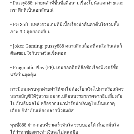
• Pussy888: ค่ายหลักที่ขึ้นชื่อลือนามเรื่องโบนัสแตกง่ายและ
กราฟิกที่เป็นเอกลักษณ์
• PG Soft: แหล่งรวมเกมที่มีเนื้อเรื่องน่าตื่นตาตื่นใจรวมทั้ง
ภาพ 3D สุดยอดเยี่ยม
• Joker Gaming:
pussy888
คลาสสิกสล็อตที่คนใดกันเล่นก็
ต้องชอบใจกับรางวัลแจ็คพอต
• Pragmatic Play (PP): เกมยอดฮิตที่ลือชื่อเรื่องฟีเจอร์ซื้อ
ฟรีสปินสุดคุ้ม
การมีเกมครบทุกค่ายทำให้ผมไม่ต้องโยกเงินไปมาหรือสมัคร
หลายบัญชีให้วุ่นวาย อยากเปลี่ยนบรรยากาศจากธีมเสี่ยงภัย
ไปเป็นธีมผลไม้ หรือจากแนวน่ารักน่าเอ็นดูไปเป็นแถวดุ
เดือด ก็ทำเป็นเพียงปลายนิ้วสัมผัส
พุซซี่888 ฝาก-ถอนที่รวดเร็วทันใจ ระบบออโต้ มั่นอกมั่นใจ
ได้ว่าทุกช่องทางทำเงินจะไม่หลุดมือ