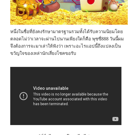
หนึ่งในชื่อที่ยังคงรักษามาตรฐานรวมทั้งได้รับความนิยมโดย
ตลอดไม่ว่าเวลาจะผ่านไปนานเพียงใดก็คือ พุซซี่888 วันนี้ผม
จึงต้องการจะมาเล่าให้ฟังว่า เพราะอะไรแอปนี้ถึงแปลงเป็น
ขวัญใจของเหล่านักเสี่ยงโชคขอรับ