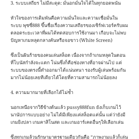
3. ระบบเสถียร ไม่มีสะดุด: มั่นอกมั่นใจได้ในทุกยอดพนัน
หัวใจของการเดิมพันคือความมั่นใจและความเชื่อมั่นใน
ระบบ พุซซี่888 ขึ้นชื่อเรื่องความเสถียรของเซิร์ฟเวอร์ครับผม
ตลอดระยะเวลาที่ผมได้ทดสอบการใช้งานมา เกือบจะไม่พบ
ปัญหาเกมหลุดกลางคันหรือจอขาว (White Screen)
ซึ่งเป็นฝันร้ายของคนเล่นสล็อต เนื่องจากถ้าเกมหลุดในตอน
ที่โบนัสกำลังจะแตก โน่นซึ่งก็คือช่องทางที่อาจผ่านไป แต่
ระบบของตรงนี้ทำออกมาได้แน่นหนา รองรับผู้เล่นพร้อมกัน
มากไม่น้อยเลยทีเดียวได้โดยที่ความสามารถไม่น้อยลง
4. ความมากมายที่เลือกได้ไม่ซ้ำ
นอกเหนือจากวิธีข้างต้นแล้ว pussy888fun ยังเก็บเกมไว้
นานัปการแบบอย่าง ไม่ได้มีเพียงแค่สล็อตแค่นั้น แต่ว่ายังมี
เกมยิงปลา เกมคาสิโนสด และเกมอาร์เคดอื่นๆให้เลือกเล่น
ซึ่งทุกเกมล้วนรักษามาตรฐานเดียวกันคือ “ภาพงามแล้วก็เล่น