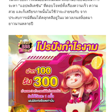
จะหา “แอปพลิเคชัน” ที่ตอบโจทย์ทั้งเรื่องความเร็ว ความ
สวย และก็เสถียรภาพนั้นไม่ใช้ว่าจะง่ายขอรับ จาก
ประสบการณ์ที่ผมได้คลุกคลีอยู่ในแวดวงเกมสล็อตมา
ยาวนานหลายปี