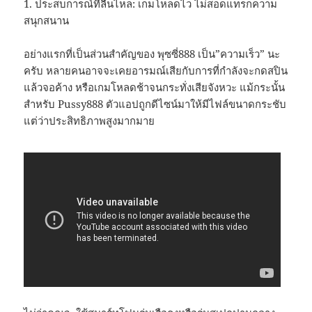
1. ประสบการณ์ที่ลื่นไหล: เกมโหลดไว ไม่สอดแทรกความ
สนุกสนาน
อย่างแรกที่เป็นส่วนสำคัญของ พุซซี่888 เป็น”ความเร็ว” นะ
ครับ หลายคนอาจจะเคยอารมณ์เสียกับการที่กำลังจะกดสปิน
แล้วจอค้าง หรือเกมโหลดช้าจนกระทั่งเสียจังหวะ แม้กระนั้น
สำหรับ Pussy888 ตัวแอปถูกดีไซน์มาให้มีไฟล์ขนาดกระชับ
แต่ว่าประสิทธิภาพสูงมากมาย