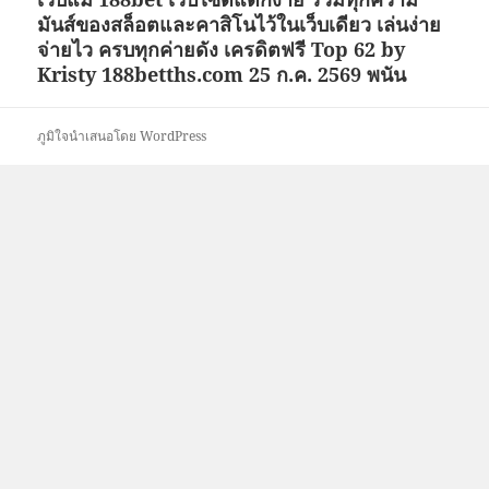
มันส์ของสล็อตและคาสิโนไว้ในเว็บเดียว เล่นง่าย
ต่อ
จ่ายไว ครบทุกค่ายดัง เครดิตฟรี Top 62 by
ไป:
Kristy 188betths.com 25 ก.ค. 2569 พนัน
ภูมิใจนำเสนอโดย WordPress