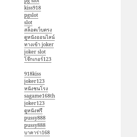
pg slot
kiss918
pgslot
slot
สล็อตเว็บตรง
ดูหนังออนไลน์
ทางเข้า joker
joker slot
โจ๊กเกอร์123
918kiss
joker123
หนังชนโรง
sagame168th
joker123
ดูหนังฟรี
pussy888
pussy888
บาคาร่า168