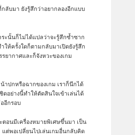
ี่กลับมา ยังรู้สึกว่าอยากลองอีกแบบ
ะนั้นก็ไม่ได้แปลว่าจะรู้สึกซ้ำซาก
ำให้ครั้งใดก็ตามกลับมาเปิดยังรู้สึก
ากบรรยากาศและก็จังหวะของเกม
น้าปกหรือฉากของเกม เราก็นึกได้
ิดอย่างนี้ทำให้ตัดสินใจเข้าเล่นได้
มืออีกรอบ
หวะตอนมีเครื่องหมายพิเศษขึ้นมา เป็น
แต่พอเปลี่ยนไปเล่นเกมอื่นกลับคิด