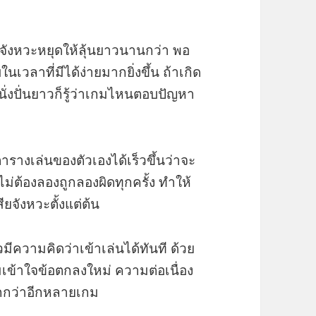
จังหวะหยุดให้ลุ้นยาวนานกว่า พอ
เวลาที่มีได้ง่ายมากยิ่งขึ้น ถ้าเกิด
นั่งปั่นยาวก็รู้ว่าเกมไหนตอบปัญหา
ตารางเล่นของตัวเองได้เร็วขึ้นว่าจะ
ไม่ต้องลองถูกลองผิดทุกครั้ง ทำให้
ยจังหวะตั้งแต่ต้น
้วมีความคิดว่าเข้าเล่นได้ทันที ด้วย
มเข้าใจข้อตกลงใหม่ ความต่อเนื่อง
มากกว่าอีกหลายเกม