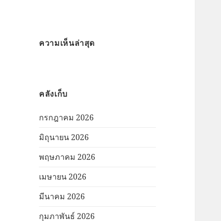
ความเห็นล่าสุด
คลังเก็บ
กรกฎาคม 2026
มิถุนายน 2026
พฤษภาคม 2026
เมษายน 2026
มีนาคม 2026
กุมภาพันธ์ 2026