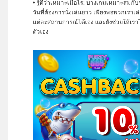
• รู้ดีว่าเหมาะเมื่อไร: บางเกมเหมาะสมกั
วันที่ต้องการนั่งเล่นยาว เพียงพอพวกเราเล
แต่ละสถานการณ์ได้เอง และยังช่วยให้เรา
ตัวเอง