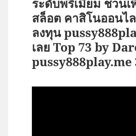
ระดับพรีเมียม ชวนเพ
สล็อต คาสิโนออนไล
ลงทุน pussy888play
เลย Top 73 by Dar
pussy888play.me 3