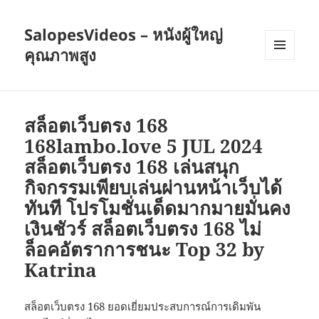
SalopesVideos – หนังผู้ใหญ่
คุณภาพสูง
เมนู
และวิด
เจ็ต
สล็อตเว็บตรง 168
168lambo.love 5 JUL 2024
สล็อตเว็บตรง 168 เล่นสนุก
กิจกรรมเพียบเล่นผ่านหน้าเว็บได้
ทันที โปรโมชั่นเด็ดมากมายมั่นคง
เงินชัวร์ สล็อตเว็บตรง 168 ไม่
ล็อคอัตราการชนะ Top 32 by
Katrina
สล็อตเว็บตรง 168 ยอดเยี่ยมประสบการณ์การเดิมพัน