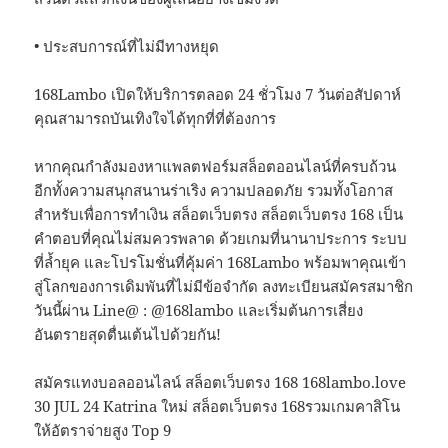
• ประสบการณ์ที่ไม่มีทางหยุด
168Lambo เปิดให้บริการตลอด 24 ชั่วโมง 7 วันต่อสัปดาห์
คุณสามารถบันเทิงใจได้ทุกที่ที่ต้องการ
หากคุณกำลังมองหาแพลตฟอร์มสล็อตออนไลน์ที่ครบถ้วน
อีกทั้งความสนุกสนานร่าเริง ความปลอดภัย รวมทั้งโอกาส
สำหรับเพื่อการทำเงิน สล็อตเว็บตรง สล็อตเว็บตรง 168 เป็น
คำตอบที่คุณไม่สมควรพลาด ด้วยเกมที่นานาประการ ระบบ
ที่ล้ำยุค และโปรโมชั่นที่คุ้มค่า 168Lambo พร้อมพาคุณเข้า
สู่โลกของการเดิมพันที่ไม่มีข้อจำกัด ลงทะเบียนสมัครสมาชิก
วันนี้ผ่าน Line@ : @168lambo และเริ่มต้นการเสี่ยง
อันตรายสุดตื่นเต้นไปด้วยกัน!
สมัครแทงบอลออนไลน์ สล็อตเว็บตรง 168 168lambo.love
30 JUL 24 Katrina ใหม่ สล็อตเว็บตรง 168รวมเกมคาสิโน
ให้อัตราจ่ายสูง Top 9