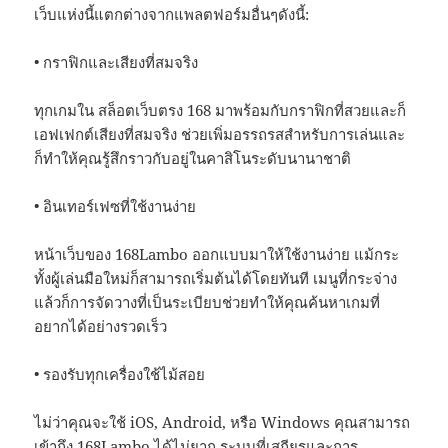
เว็บแห่งนี้แตกต่างจากแพลตฟอร์มอื่นๆดังนี้:
• กราฟิกและเสียงที่สมจริง
ทุกเกมใน สล็อตเว็บตรง 168 มาพร้อมกับกราฟิกที่สวยและก็
เอฟเฟกต์เสียงที่สมจริง ช่วยเพิ่มอรรถรสสำหรับการเล่นและ
ก็ทำให้คุณรู้สึกราวกับอยู่ในคาสิโนระดับนานาชาติ
• อินเทอร์เฟซที่ใช้งานง่าย
หน้าเว็บของ 168Lambo ออกแบบมาให้ใช้งานง่าย แม้กระ
ทั้งผู้เล่นมือใหม่ก็สามารถเริ่มต้นได้โดยทันที เมนูที่กระจ่าง
แล้วก็การจัดวางที่เป็นระเบียบช่วยทำให้คุณค้นหาเกมที่
อยากได้อย่างรวดเร็ว
• รองรับทุกเครื่องใช้ไม้สอย
ไม่ว่าคุณจะใช้ iOS, Android, หรือ Windows คุณสามารถ
เข้าถึง 168Lambo ได้ไม่ยาก ระบบที่เสถียรและการ