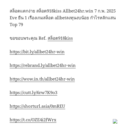
สล็อตแตกง่าย สล็อต918kiss Allbet24hr.win 7 ก.พ. 2025
Eve ยืน 1 เรื่องเกมสล็อต allbetลงทุนงบน้อย กำไรหลักแสน
Top 79
ขอขอบพระคุณ Ref.
สล็อต918kiss
https://bit.ly/allbet24hr-win
https://rebrand.ly/allbet24hr-win
https://wow.in.th/allbet24hr-win
https://cutt.ly/6rw7K9o3
https://shorturl.asia/0mREU
https://t.co/OZE4i2fWrx