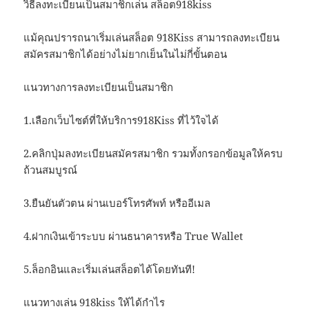
วิธีลงทะเบียนเป็นสมาชิกเล่น สล็อต918kiss
แม้คุณปรารถนาเริ่มเล่นสล็อต 918Kiss สามารถลงทะเบียน
สมัครสมาชิกได้อย่างไม่ยากเย็นในไม่กี่ขั้นตอน
แนวทางการลงทะเบียนเป็นสมาชิก
1.เลือกเว็บไซต์ที่ให้บริการ918Kiss ที่ไว้ใจได้
2.คลิกปุ่มลงทะเบียนสมัครสมาชิก รวมทั้งกรอกข้อมูลให้ครบ
ถ้วนสมบูรณ์
3.ยืนยันตัวตน ผ่านเบอร์โทรศัพท์ หรืออีเมล
4.ฝากเงินเข้าระบบ ผ่านธนาคารหรือ True Wallet
5.ล็อกอินและเริ่มเล่นสล็อตได้โดยทันที!
แนวทางเล่น 918kiss ให้ได้กำไร