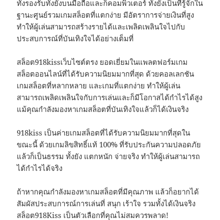
ทั้งรองรับทั้งยังบนมือถือและก็คอมพิวเตอร์ ทั้งยังเป็นที่รู้จักใน
ฐานะศูนย์รวมเกมสล็อตที่แตกง่าย มีอัตราการจ่ายเงินที่สูง
ทำให้ผู้เล่นสามารถสร้างรายได้และเพลิดเพลินใจไปกับ
ประสบการณ์ที่บันเทิงใจได้อย่างเต็มที่
สล็อต918kissเว็บไซต์ตรง ยอดเยี่ยมในแพลตฟอร์มเกม
สล็อตออนไลน์ที่ได้รับความนิยมมากที่สุด ด้วยคอลเลกชัน
เกมสล็อตที่หลากหลาย และเกมที่แตกง่าย ทำให้ผู้เล่น
สามารถเพลิดเพลินใจกับการเล่นและก็มีโอกาสได้กำไรได้สูง
แม้คุณกำลังมองหาเกมสล็อตที่บันเทิงใจแล้วก็ได้เงินจริง
918kiss เป็นค่ายเกมสล็อตที่ได้รับความนิยมมากที่สุดใน
ขณะนี้ ด้วยเกมลิขสิทธิ์แท้ 100% ที่รับประกันความปลอดภัย
แล้วก็เป็นธรรม ทั้งยัง แตกหนัก จ่ายจริง ทำให้ผู้เล่นสามารถ
ได้กำไรได้จริง
ถ้าหากคุณกำลังมองหาเกมสล็อตที่มีคุณภาพ แล้วก็อยากได้
สัมผัสประสบการณ์การเล่นที่ สนุก เร้าใจ รวมทั้งได้เงินจริง
สล็อต918Kiss เป็นตัวเลือกที่คุณไม่สมควรพลาด!