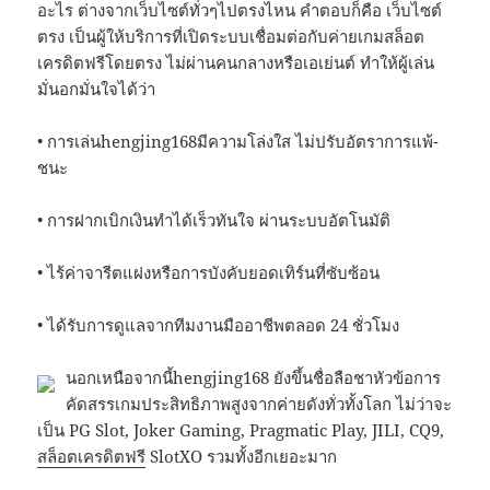
อะไร ต่างจากเว็บไซต์ทั่วๆไปตรงไหน คำตอบก็คือ เว็บไซต์
ตรง เป็นผู้ให้บริการที่เปิดระบบเชื่อมต่อกับค่ายเกมสล็อต
เครดิตฟรีโดยตรง ไม่ผ่านคนกลางหรือเอเย่นต์ ทำให้ผู้เล่น
มั่นอกมั่นใจได้ว่า
• การเล่นhengjing168มีความโล่งใส ไม่ปรับอัตราการแพ้-
ชนะ
• การฝากเบิกเงินทำได้เร็วทันใจ ผ่านระบบอัตโนมัติ
• ไร้ค่าจารีตแฝงหรือการบังคับยอดเทิร์นที่ซับซ้อน
• ได้รับการดูแลจากทีมงานมืออาชีพตลอด 24 ชั่วโมง
นอกเหนือจากนี้hengjing168 ยังขึ้นชื่อลือชาหัวข้อการ
คัดสรรเกมประสิทธิภาพสูงจากค่ายดังทั่วทั้งโลก ไม่ว่าจะ
เป็น PG Slot, Joker Gaming, Pragmatic Play, JILI, CQ9,
สล็อตเครดิตฟรี
SlotXO รวมทั้งอีกเยอะมาก