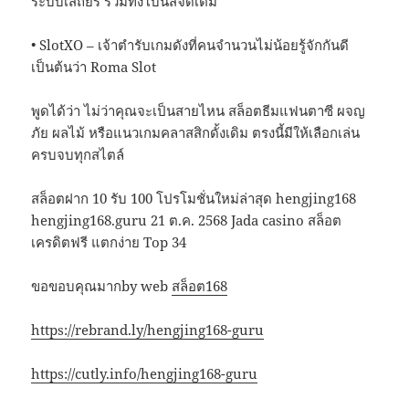
ระบบเสถียร รวมทั้งโบนัสจัดเต็ม
• SlotXO – เจ้าตำรับเกมดังที่คนจำนวนไม่น้อยรู้จักกันดี
เป็นต้นว่า Roma Slot
พูดได้ว่า ไม่ว่าคุณจะเป็นสายไหน สล็อตธีมแฟนตาซี ผจญ
ภัย ผลไม้ หรือแนวเกมคลาสสิกดั้งเดิม ตรงนี้มีให้เลือกเล่น
ครบจบทุกสไตล์
สล็อตฝาก 10 รับ 100 โปรโมชั่นใหม่ล่าสุด hengjing168
hengjing168.guru 21 ต.ค. 2568 Jada casino สล็อต
เครดิตฟรี แตกง่าย Top 34
ขอขอบคุณมากby web
สล็อต168
https://rebrand.ly/hengjing168-guru
https://cutly.info/hengjing168-guru