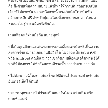
ต้องลงทะเบียนสมัครสมาชิก และก็ยังรองรับการเล่นผ่านมือ
ถือ ซึ่งช่วยเพิ่มความสบายแล้วก็ทำให้การเล่นสล็อต168เป็น
เรื่องที่ไม่ยากขึ้น นอกเหนือจากนี้ บางเว็บยังมีโปรโมชั่น
สล็อตเครดิตฟรี สำหรับผู้เล่นใหม่ที่อยากต่อยอดจากโหมด
ทดลองไปสู่การพนันจริงอีกด้วย
เล่นสล็อตฟรีผ่านมือถือ สบายทุกที่
หนึ่งในคุณลักษณะเด่นของการเล่นสล็อตเครดิตฟรีเป็นความ
สะดวกซึ่งสามารถเล่นผ่านมือถือได้ ไม่ว่าจะเป็นระบบ iOS
หรือ Android คุณก็สามารถเข้าถึงเกมสล็อตเครดิตฟรีฟรีได้
ทุกที่ที่ต้องการ ไม่จำกัดสถานที่รวมทั้งเวลาสำหรับการเล่น
• ไม่ต้องดาวน์โหลด: เล่นสล็อต168ผ่านโปรแกรมสำหรับเล่น
อินเตอร์เน็ตได้ทันที
• รองรับทุกระบบ: ไม่ว่าจะเป็นสมาร์ทโฟน แท็บเล็ต หรือ
คอมพิวเตอร์