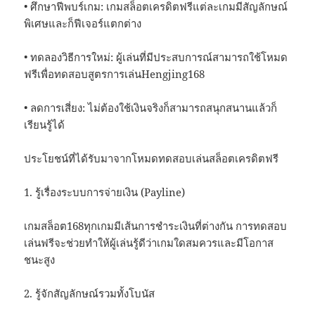
• ศึกษาฟีพบร์เกม: เกมสล็อตเครดิตฟรีแต่ละเกมมีสัญลักษณ์
พิเศษและก็ฟีเจอร์แตกต่าง
• ทดลองวิธีการใหม่: ผู้เล่นที่มีประสบการณ์สามารถใช้โหมด
ฟรีเพื่อทดสอบสูตรการเล่นHengjing168
• ลดการเสี่ยง: ไม่ต้องใช้เงินจริงก็สามารถสนุกสนานแล้วก็
เรียนรู้ได้
ประโยชน์ที่ได้รับมาจากโหมดทดสอบเล่นสล็อตเครดิตฟรี
1. รู้เรื่องระบบการจ่ายเงิน (Payline)
เกมสล็อต168ทุกเกมมีเส้นการชำระเงินที่ต่างกัน การทดสอบ
เล่นฟรีจะช่วยทำให้ผู้เล่นรู้ดีว่าเกมใดสมควรและมีโอกาส
ชนะสูง
2. รู้จักสัญลักษณ์รวมทั้งโบนัส