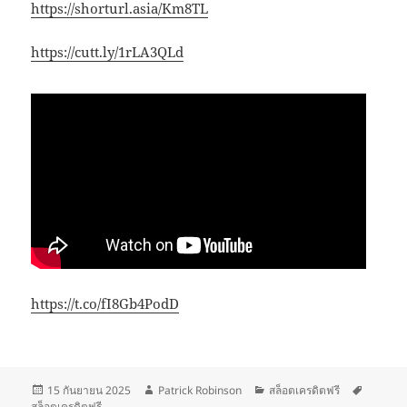
https://shorturl.asia/Km8TL
https://cutt.ly/1rLA3QLd
https://t.co/fI8Gb4PodD
เขียน
ผู้
หมวด
ป้าย
15 กันยายน 2025
Patrick Robinson
สล็อตเครดิตฟรี
เมื่อ
เขียน
หมู่
กำกับ
สล็อตเครดิตฟรี