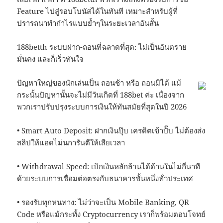
Feature ไปสู่รอบโบนัสได้ในทันที เหมาะสำหรับผู้ที่
ปรารถนาทำกำไรแบบย้ำๆในระยะเวลาอันสั้น
188betth ระบบฝาก-ถอนที่ฉลาดที่สุด: ไม่เป็นอันตราย
มั่นคง และก็เร็วทันใจ
ปัญหาใหญ่ของนักเล่นเป็น ถอนช้า หรือ ถอนมิได้ แม้
กระนั้นปัญหานั้นจะไม่มีวันเกิดที่ 188bet ค่ะ เนื่องจาก
พวกเราปรับปรุงระบบการเงินให้ทันสมัยที่สุดในปี 2026
• Smart Auto Deposit: ฝากเงินปุ๊บ เครดิตเข้าปั๊บ ไม่ต้องส่ง
สลิปให้แอดไม่นการันตีให้เสียเวลา
• Withdrawal Speed: เบิกเงินหลักล้านได้ด้านในไม่กี่นาที
ด้วยระบบการเชื่อมต่อตรงกับธนาคารชั้นหนึ่งทั่วประเทศ
• รองรับทุกหนทาง: ไม่ว่าจะเป็น Mobile Banking, QR
Code หรือแม้กระทั้ง Cryptocurrency เราก็พร้อมตอบโจทย์