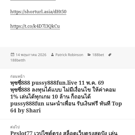
https://shorturl.asia/dHt50
https://t.co/k4D7l3QkCu
เขียน
ผู้
หมวด
ป้าย
14 พฤษภาคม 2026
Patrick Robinson
188bet
เมื่อ
เขียน
หมู่
กำกับ
188betth
แนะแนว
ก่อนหน้า
เรื่อง
พุซซี่888 pussy888fun.live 11 พ.ค. 69
เรื่อง
พุซซี่888 ลงทุนได้แบบ ไม่มีเงื่อนไข ให้ค่าคอม
ก่อน
1% เล่นได้ทุกเกม 10 ล้าน ก็ถอนได้
หน้า:
pussy888fun แนะนำเพื่อน รับเงินฟรี ทันที Top
64 by Shari
ต่อไป
Pgslot77 เวปไซต์ตรง สล็อตเว็บตรงสุดปัง เล่น
เรื่อง