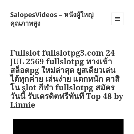
SalopesVideos – หนังผู้ใหญ่
คุณภาพสูง
เมนู
และวิด
เจ็ต
Fullslot fullslotpg3.com 24
JUL 2569 fullslotpg ทางเข้า
สล็อตpg ใหม่ล่าสุด ยูสเดียวเล่น
ได้ทุกค่าย เล่นง่าย แตกหนัก คาสิ
โน slot กีฬา fullslotpg สมัคร
วันนี้ รับเครดิตฟรีทันที Top 48 by
Linnie