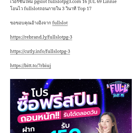
เว่อร์ชั่นใหม่ pgslot fullslotpg3.com 16 JUL 69 Linnie
โอนไว fullslotถอนภายใน 3 วินาที Top 17
ขอขอบคุณอ้างอิงจาก
fullslot
https://rebrand.ly/fullslotpg-3
https://cutly.info/fullslotpg-3
https://bitt.to/7rbiuj