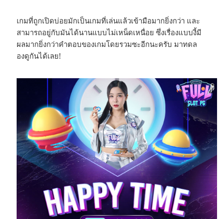
เกมที่ถูกเปิดบ่อยมักเป็นเกมที่เล่นแล้วเข้ามือมากยิ่งกว่า และ
สามารถอยู่กับมันได้นานแบบไม่เหน็ดเหนื่อย ซึ่งเรื่องแบบงี้มี
ผลมากยิ่งกว่าคำตอบของเกมโดยรวมซะอีกนะครับ มาทดล
องดูกันได้เลย!