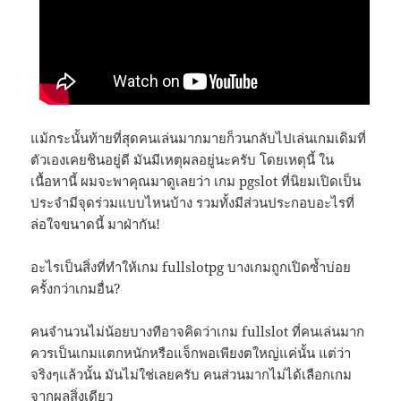
แม้กระนั้นท้ายที่สุดคนเล่นมากมายก็วนกลับไปเล่นเกมเดิมที่
ตัวเองเคยชินอยู่ดี มันมีเหตุผลอยู่นะครับ โดยเหตุนี้ ใน
เนื้อหานี้ ผมจะพาคุณมาดูเลยว่า เกม pgslot ที่นิยมเปิดเป็น
ประจำมีจุดร่วมแบบไหนบ้าง รวมทั้งมีส่วนประกอบอะไรที่
ล่อใจขนาดนี้ มาฝ่ากัน!
อะไรเป็นสิ่งที่ทำให้เกม fullslotpg บางเกมถูกเปิดซ้ำบ่อย
ครั้งกว่าเกมอื่น?
คนจำนวนไม่น้อยบางทีอาจคิดว่าเกม fullslot ที่คนเล่นมาก
ควรเป็นเกมแตกหนักหรือแจ็กพอเพียงตใหญ่แค่นั้น แต่ว่า
จริงๆแล้วนั้น มันไม่ใช่เลยครับ คนส่วนมากไม่ได้เลือกเกม
จากผลสิ่งเดียว