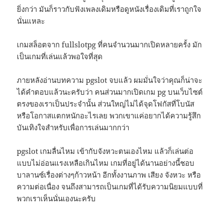
ยิ่งกว่า มันก็ราวกับฟังเพลงเดิมหรือดูหนังเรื่องเดิมที่เราถูกใจ
นั่นแหละ
เกมสล็อตจาก fullslotpg ที่คนจำนวนมากเปิดหลายครั้ง มัก
เป็นเกมที่เล่นแล้วพอใจที่สุด
ภายหลังอ่านบทความ pgslot จบแล้ว ผมมั่นใจว่าคุณก็น่าจะ
ได้คำตอบแล้วนะครับว่า คนส่วนมากเปิดเกม pg บนเว็บไซต์
ตรงของเราเป็นประจำนั้น ส่วนใหญ่ไม่ได้จุดโฟกัสที่โบนัส
หรือโอกาสแตกหนักอะไรเลย พวกเขาแค่อยากได้ความรู้สึก
บันเทิงใจสำหรับเพื่อการเล่นมากกว่า
pgslot เกมลื่นไหม เข้ากับจังหวะตนเองไหม แล้วก็เล่นต่อ
แบบไม่อ่อนแรงเหลือเกินไหม เกมที่อยู่ได้นานอย่างนี้ชอบ
บาลานซ์เรื่องต่างๆก้าวหน้า อีกทั้งงานภาพ เสียง จังหวะ หรือ
ความต่อเนื่อง จนถึงสามารถเป็นเกมที่ได้รับความนิยมแบบที่
พวกเราเห็นนั่นเองนะครับ