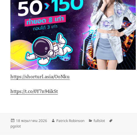
https://shorturl.asia/OoNku
https://t.co/0Y7n94ikSt
เขียน
ผู้
หมวด
ป้าย
18 พฤษภาคม 2026
Patrick Robinson
fullslot
เมื่อ
เขียน
หมู่
กำกับ
pgslot