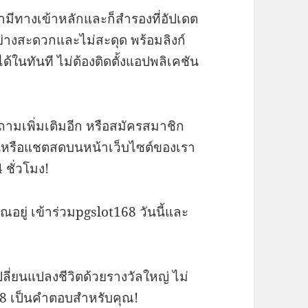
เรามีทางเข้าหลักและก็สำรองที่อัปเดต
ย่างสะดวกและไม่สะดุด พร้อมลิงก์
ด้ในทันที ไม่ต้องติดตั้งแอปพลิเคชัน
ามเพิ่มเติมอีก หรือสมัครสมาชิก
น์หรือแชตสดบนหน้าเว็บไซต์ของเรา
ชั่วโมง!
ู่ เข้าร่วมpgslot168 วันนี้และ
่ยนแปลงชีวิตด้วยรางวัลใหญ่ ไม่
68 เป็นคำตอบสำหรับคุณ!