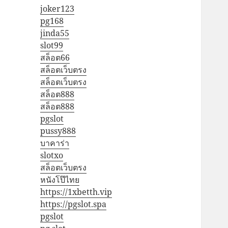
joker123
pg168
jinda55
slot99
สล็อต66
สล็อตเว็บตรง
สล็อตเว็บตรง
สล็อต888
สล็อต888
pgslot
pussy888
บาคาร่า
slotxo
สล็อตเว็บตรง
หนังโป๊ไทย
https://1xbetth.vip
https://pgslot.spa
pgslot