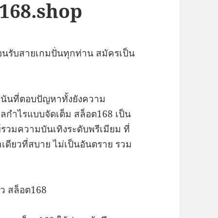
168.shop
รับสายเกมปั่นทุกท่าน สมัครเป็น
นันที่ตอบปัญหาทั้งยังความ
กำไรแบบจัดเต็ม สล็อต168 เป็น
์รวมความบันเทิงระดับพรีเมียม ที่
าเดียวที่สบาย ไม่เป็นอันตราย รวม
ยว สล็อต168