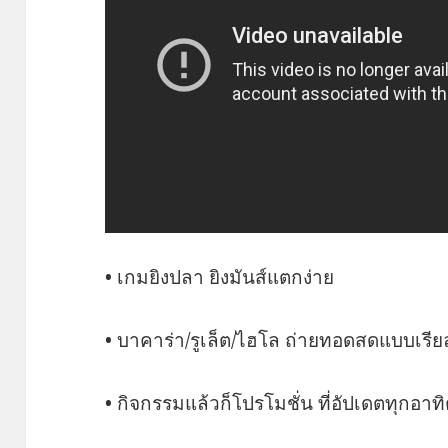
• เกมยิงปลา ยิงมันส์แตกง่าย
• บาคาร่า/รูเล็ต/ไฮโล ถ่ายทอดสดแบบเรีย
• กิจกรรมแล้วก็โปรโมชั่น ที่อัปเดตทุกอาทิ