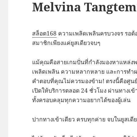
Melvina Tangtem
สล็อต168
ความเพลิดเพลินครบวงจร รอต้อน
สมาชิกเพียงแค่ยูสเดียวจบๆ
แม้คุณคือสายเกมปั่นที่กำลังมองหาแหล่งพ
เพลิดเพลิน ความหลากหลาย และการทำผล
คำตอบที่คุณไม่ควรมองข้าม! ตรงนี้คือศูนย
เปิดให้บริการตลอด 24 ชั่วโมง ผ่านทางเข้
ทั้งครอบคลุมทุกความอยากได้ของผู้เล่น
ปากทางเข้าเดียว ครบทุกค่าย จบในยูสเดี