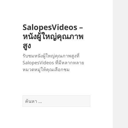
SalopesVideos –
หนังผู้ใหญ่คุณภาพ
สูง
รับชมหนังผู้ใหญ่คุณภาพสูงที่
SalopesVideos ที่มีหลากหลาย
หมวดหมู่ให้คุณเลือกชม
ค้นหา
สำหรับ: