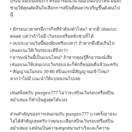
ประมาณเป็นเยี่ยงไร หรืออารมณ์ในวันนี้เป็นแบบไหน มันจะ
ช่วยให้คุณตัดสินใจเลือกการสปินที่สมควรเจริญขึ้นดังต่อไป
นี้
• มีกรอบเวลาหรอืภารกิจที่จำต้องทำไหม? หากมี เล่นแบบ
ตลอด แต่ว่าถ้าไม่มี เว้นรอบหรือสลับช่วงก็ได้
• งบประมาณวันนี้พอเพียงหรือเปล่า? ถ้าหากตึงมือเกินไป
เสนอแนะให้เว้นรอบจะดียิ่งกว่า
• อารมณ์วันนี้เป็นแบบไหน? ถ้าหากคุณรู้สึกอารมณ์เสีย
เสนอแนะให้เล่นแบบเว้นรอบและก็พักถี่หน่อยดีแล้วนะครับ
• สัญญาณในรอบ 50-80 สปินแรกมีสัญญาณเข้าไหม?
หากว่าไม่มี แนะนำให้แปลงเกมไปเลย
เล่นสล็อตกับ punpro777 ไม่ว่าจะสปินเว้นรอบหรือสปิน
สม่ำเสมอ ก็ทำเงินสูงสุดได้แน่ๆ
ส่วนสำคัญของการเล่นเกมกับ punpro777 บางครั้งอาจจะ
ไม่ได้สำคัญเลยครับว่าคุณจะเลือกสปินเว้นรอบหรือสปิน
สม่ำเสมอ แต่มันเป็นความสนุกสนานร่าเริงและก็ความ