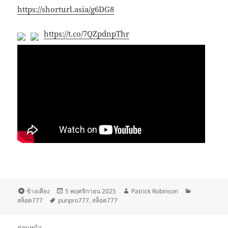
https://shorturl.asia/g6DG8
https://t.co/7QZpdnpThr
รูป
เขียน
ผู้
หมวด
ข้างเคียง
5 พฤศจิกายน 2025
Patrick Robinson
แบบ
ป้าย
เมื่อ
เขียน
หมู่
สล็อต777
punpro777
,
สล็อต777
เรื่อง
กำกับ
แนะแนว
ก่อนหน้า