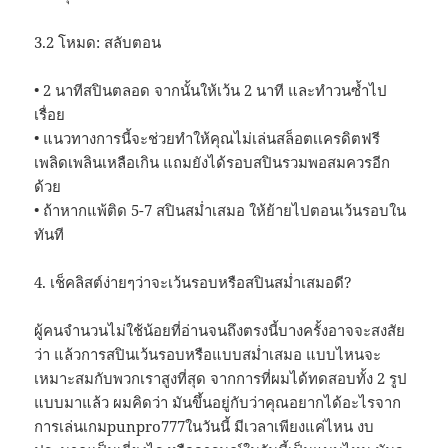
3.2 โหมด: สลับตอน
• 2 นาทีสปินตลอด จากนั้นให้เว้น 2 นาที และทำวนซ้ำไป
เรื่อย
• แนวทางการนี้จะช่วยทำให้คุณไม่เล่นสล็อตเเครดิตฟรี
เพลิดเพลินเหลือเกิน แถมยังได้รอบสปินรวมพอสมควรอีก
ด้วย
• ถ้าหากแพ้ติด 5-7 สปินสม่ำเสมอ ให้ย้ายไปตอนเว้นรอบใน
ทันที
4. เช็คลิสต์ง่ายๆว่าจะเว้นรอบหรือสปินสม่ำเสมอดี?
ผู้คนจำนวนไม่ใช้น้อยที่อ่านจนถึงตรงนี้บางครั้งอาจจะสงสัย
ว่า แล้วการสปินเว้นรอบหรือแบบสม่ำเสมอ แบบไหนจะ
เหมาะสมกับพวกเราสูงที่สุด จากการที่ผมได้ทดสอบทั้ง 2 รูป
แบบมาแล้ว ผมคิดว่า มันขึ้นอยู่กับว่าคุณอยากได้อะไรจาก
การเล่นเกมpunpro777ในวันนี้ มีเวลาเพียงแค่ไหน งบ