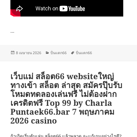
…
เขียน
หมวด
ป้าย
8 เมษายน 2026
ปั่นแตก66
ปั่นแตก66
เมื่อ
หมู่
กำกับ
เว็บแม่ สล็อต66 websiteใหญ่
ทางเข้า สล็อต ล่าสุด สมัครปุ๊บรับ
โหมดทดลองเล่นฟรี ไม่ต้องฝาก
เครดิตฟรี Top 99 by Charla
Puntaek66.bar 7 พฤษภาคม
2026 casino
ถ้าเกิดเริ่มต้นเล่น สล็อต66 แล้วพลาด จะแก้เกมอย่างไรดี?