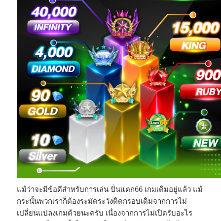
แม้ว่าจะมีข้อดีสำหรับการเล่น ปั่นแตก66 เกมเดิมอยู่แล้ว แม้
กระนั้นพวกเราก็ต้องระมัดระวังติดกรอบเดิมจากการไม่
เปลี่ยนแปลงเกมด้วยนะครับ เนื่องจากการไม่เปิดรับอะไร