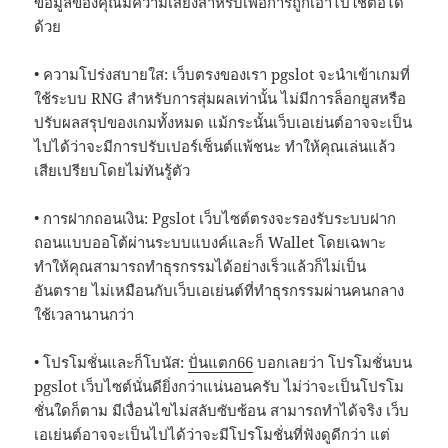
ข้อมูลของคุณมีความเสี่ยงสำหรับเพื่อการถูกเอาไปใช้ต่อได้
ด้วย
• ความโปร่งสบายใส: เว็บตรงของเรา pgslot จะนำเข้าเกมที่
ใช้ระบบ RNG สำหรับการสุ่มผลเท่านั้น ไม่มีการล็อกยูสหรือ
ปรับผลสรุปของเกมทั้งหมด แม้กระนั้นเว็บเอเย่นต์อาจจะเป็น
ไปได้ว่าจะมีการปรับเปอร์เซ็นต์แพ้ชนะ ทำให้คุณเล่นแล้ว
เสียเปรียบโดยไม่ทันรู้ตัว
• การฝากถอนเงิน: Pgslot เว็บไซต์ตรงจะรองรับระบบฝาก
ถอนแบบออโต้ผ่านระบบแบงค์และก็ Wallet โดยเฉพาะ
ทำให้คุณสามารถทำธุรกรรมได้อย่างเร็วแล้วก็ไม่เป็น
อันตราย ไม่เหมือนกับเว็บเอเย่นต์ที่ทำธุรกรรมผ่านคนกลาง
ใช้เวลานานกว่า
• โปรโมชั่นและก็โบนัส:
ปั่นแตก66
บอกเลยว่า โปรโมชั่นบน
pgslot เว็บไซต์นั่นดียิ่งกว่าแน่นอนครับ ไม่ว่าจะเป็นโปรโม
ชั่นใดก็ตาม มีเงื่อนไขไม่สลับซับซ้อน สามารถทำได้จริง เว็บ
เอเย่นต์อาจจะเป็นไปได้ว่าจะมีโปรโมชั่นที่ฟังดูดีกว่า แต่