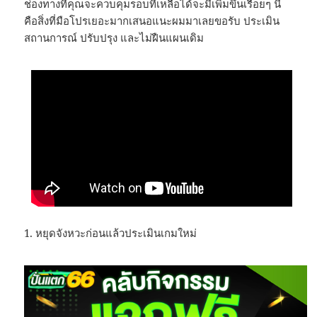
ช่องทางที่คุณจะควบคุมรอบที่เหลือได้จะมีเพิ่มขึ้นเรื่อยๆ นี่
คือสิ่งที่มือโปรเยอะมากเสนอแนะผมมาเลยขอรับ ประเมิน
สถานการณ์ ปรับปรุง และไม่ฝืนแผนเดิม
1. หยุดจังหวะก่อนแล้วประเมินเกมใหม่