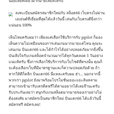
น้อยเลยทีเดียวมากมายเลยล่ะครับ
ลงทะเบียนสมัครสมาชิกใหม่กับ สล็อต66 เว็บตรงไม่ผ่าน
เอเย่นต์ที่เยี่ยมที่สุดได้แล้ววันนี้ เล่นกับเว็บตรงดียิ่งกว่า
แน่นอน 100%
เห็นไหมครับผมว่า เพียงแค่เลือกใช้บริการกับ pgslot ก็มอง
เห็นความไม่เหมือนของการเล่นเกมมากมายแค่ไหน คุณจะ
เล่นเกม ปั่นแตก66 และได้กำไรได้อย่างปลอดภัยมากยิ่งขึ้น
บันเทิงใจกับเกมสล็อตจำนวนมากได้ทุกวันตลอด 1 วันอย่าง
แน่แท้ครับ ซึ่งการเลือกใช้บริการกับเว็บไซต์ที่ตรงนั้น คุณก็
จะต้องเลือกเว็บที่มีมาตรฐานและก็ความปลอดภัยด้วย ถ้า
หากให้ดีก็คลิก ปั่นแตก66 นี่แหละครับผม ฮ่า… นอกจากนี้
พวกเรา pgslot ยังมาพร้อมโปรโมชั่นเยอะแยะล้นหลาม
สามารถเข้ามารับเครดิตฟรีได้ตามอยากได้เลยจ๊านะครับ
รับประกันเลยว่า สนุกกับเกมสล็อตมากมายของเราอย่างไม่
ต้องสงสัย มาสมัครเป็นสมาชิกใหม่ ปั่นแตก66 ได้แล้ววันนี้
สมัครฟรี สมัครเลย!