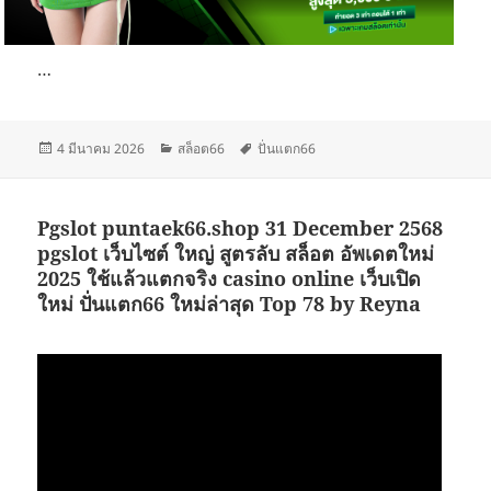
…
เขียน
หมวด
ป้าย
4 มีนาคม 2026
สล็อต66
ปั่นแตก66
เมื่อ
หมู่
กำกับ
Pgslot puntaek66.shop 31 December 2568
pgslot เว็บไซต์ ใหญ่ สูตรลับ สล็อต อัพเดตใหม่
2025 ใช้แล้วแตกจริง casino online เว็บเปิด
ใหม่ ปั่นแตก66 ใหม่ล่าสุด Top 78 by Reyna