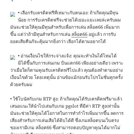
• เลือกรับเครดิตฟรีที่เหมาะกับตนเอง: ถ้าเกิดคุณมีทุน
น้อย การรับเครดิตฟรีจะช่วยได้เยอะแยะเลยล่ะครับผม
มันจะช่วยให้คุณมีทุนสำหรับเพื่อการเล่น สล็อต66 เพิ่มมาก
ขึ้น แต่ว่าถ้ามีทุนสำหรับการเล่น
สล็อต66
อยู่แล้ว การรับ
ยอดเสียคืนก้จะคุ้มมากยิ่งกว่า เลือกได้ตามอยากได้
• อ่านเงื่อนไขให้กระจ่างแจ้ง: คุณจะทำเงินได้ไหมได้
มิได้ขึ้นกับการเล่นเกม ปั่นแตก66 เพียงอย่างเดียว เพราะ
ว่าเมื่อใดก็ตามคุณรับเครดิตฟรีไปแล้ว คุณต้องทำตามอย่าง
เงื่อนไขด้วย โดยเหตุนั้น อ่านข้อแม้ก่อนรับโปรโมชั่นทุกครั้ง
ด้วยครับผม
• ใช้โบนัสกับเกม RTP สูง: ถ้าเกิดคุณได้รับเครดิตฟรีมาแล้ว
เสนอแนะให้นำไปเล่นกับเกม pgslot ที่มีค่า RTP สูงเท่านั้น
มันจะช่วยให้คุณได้โอกาสในการทำกำไรเพิ่มมากขึ้น ลดการ
เสี่ยงสำหรับการเล่นเสียได้ดิบได้ดี ซึ่งเกมสล็อตบนเว็บตรง
ของเรามีเกม สล็อต66 ซึ่งสามารถตอบปัญหาคุณได้มากไม่