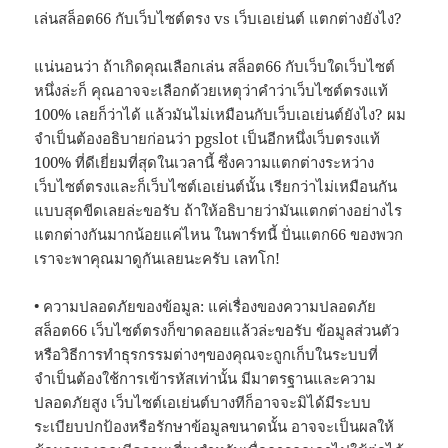
เล่นสล็อต66 กับเว็บไซต์ตรง vs เว็บเอเย่นต์ แตกต่างยังไง?
แน่นอนว่า ถ้าเกิดคุณเลือกเล่น สล็อต66 กับเว็บใดเว็บไซต์
หนึ่งล่ะก็ คุณอาจจะเลือกด้วยเหตุว่าคำว่าเว็บไซต์ตรงแท้
100% เลยก็ว่าได้ แล้วมันไม่เหมือนกับเว็บเอเย่นต์ยังไง? ผม
จำเป็นต้องอธิบายก่อนว่า pgslot เป็นอีกหนึ่งเว็บตรงแท้
100% ที่ดีเยี่ยมที่สุดในเวลานี้ ซึ่งความแตกต่างระหว่าง
เว็บไซต์ตรงและก็เว็บไซต์เอเย่นต์นั้น เรียกว่าไม่เหมือนกัน
แบบสุดขีดเลยล่ะขอรับ ถ้าให้อธิบายว่ามันแตกต่างอย่างไร
แตกต่างกันมากน้อยแค่ไหน ในพาร์ทนี้ ปั่นแตก66 ของพวก
เราจะพาคุณมาดูกันเลยนะครับ เลทโก!
• ความปลอดภัยของข้อมูล: แค่เรื่องของความปลอดภัย
สล็อต66 เว็บไซต์ตรงก็ขาดลอยแล้วล่ะขอรับ ข้อมูลส่วนตัว
หรือวิธีการทำธุรกรรมต่างๆของคุณจะถูกเก็บในระบบที่
จำเป็นต้องใช้การเข้ารหัสเท่านั้น มีมาตรฐานและความ
ปลอดภัยสูง เว็บไซต์เอเย่นต์บางทีก็อาจจะมิได้มีระบบ
ระเบียบปกป้องหรือรักษาข้อมูลขนาดนั้น อาจจะเป็นผลให้