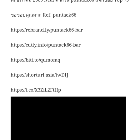
ขอขอบคุณมาก Ref.
puntaek66
https://rebrand.ly/puntaek66-bar
https://cutly.info/puntaek66-bar
https://bitt.to/qumomq
https://shorturl.asia/twDIJ
https://t.co/X3ZiL2FtHp