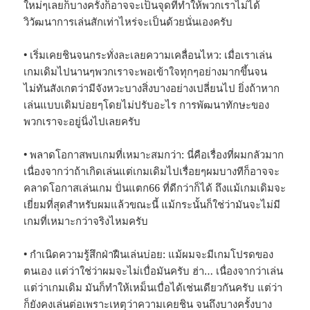
ใหม่ๆเลยก็บางครั้งก็อาจจะเป็นจุดที่ทำให้พวกเราไม่ได้
วิวัฒนาการเล่นสักเท่าไหร่จะเป็นด้วยนั่นเองครับ
• เริ่มเคยชินจนกระทั่งละเลยความเคลื่อนไหว: เมื่อเราเล่น
เกมเดิมไปนานๆพวกเราจะพอเข้าใจทุกๆอย่างมากขึ้นจน
ไม่ทันสังเกตว่ามีจังหวะบางสิ่งบางอย่างเปลี่ยนไป ยิ่งถ้าหาก
เล่นแบบเดิมบ่อยๆโดยไม่ปรับอะไร การพัฒนาทักษะของ
พวกเราจะอยู่นิ่งไปเลยครับ
• พลาดโอกาสพบเกมที่เหมาะสมกว่า: นี่คือเรื่องที่ผมกลัวมาก
เนื่องจากว่าถ้าเกิดเล่นแต่เกมเดิมไปเรื่อยๆผมบางทีก็อาจจะ
คลาดโอกาสเล่นเกม ปั่นแตก66 ที่ดีกว่าก็ได้ ถึงแม้เกมเดิมจะ
เยี่ยมที่สุดสำหรับผมแล้วขณะนี้ แม้กระนั้นก็ใช่ว่ามันจะไม่มี
เกมที่เหมาะกว่าจริงไหมครับ
• กำเนิดความรู้สึกฝ่าฝืนเล่นบ่อย: แม้ผมจะมีเกมโปรดของ
ตนเอง แต่ว่าใช่ว่าผมจะไม่เบื่อมันครับ ฮ่า… เนื่องจากว่าเล่น
แต่ว่าเกมเดิม มันก็ทำให้เหม็นเบื่อได้เช่นเดียวกันครับ แต่ว่า
ก็ยังคงเล่นต่อเพราะเหตุว่าความเคยชิน จนถึงบางครั้งบาง