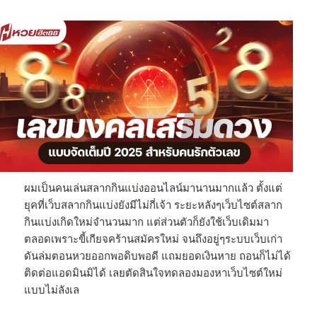
ผมเป็นคนเล่นสลากกินแบ่งออนไลน์มานานมากแล้ว ตั้งแต่
ยุคที่เว็บสลากกินแบ่งยังมีไม่กี่เจ้า ระยะหลังๆเว็บไซต์สลาก
กินแบ่งเกิดใหม่จำนวนมาก แต่ส่วนตัวก็ยังใช้เว็บเดิมมา
ตลอดเพราะขี้เกียจคร้านสมัครใหม่ จนถึงอยู่ๆระบบเว็บเก่า
ดันล่มตอนหวยออกพอดิบพอดี แถมยอดเงินหาย ถอนก็ไม่ได้
ติดต่อแอดมินมิได้ เลยตัดสินใจทดลองมองหาเว็บไซต์ใหม่
แบบไม่ลังเล