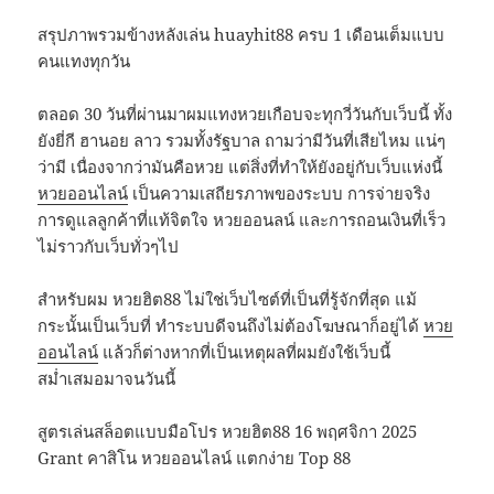
สรุปภาพรวมข้างหลังเล่น huayhit88 ครบ 1 เดือนเต็มแบบ
คนแทงทุกวัน
ตลอด 30 วันที่ผ่านมาผมแทงหวยเกือบจะทุกวี่วันกับเว็บนี้ ทั้ง
ยังยี่กี ฮานอย ลาว รวมทั้งรัฐบาล ถามว่ามีวันที่เสียไหม แน่ๆ
ว่ามี เนื่องจากว่ามันคือหวย แต่สิ่งที่ทำให้ยังอยู่กับเว็บแห่งนี้
หวยออนไลน์
เป็นความเสถียรภาพของระบบ การจ่ายจริง
การดูแลลูกค้าที่แท้จิตใจ หวยออนลน์ และการถอนเงินที่เร็ว
ไม่ราวกับเว็บทั่วๆไป
สำหรับผม หวยฮิต88 ไม่ใช่เว็บไซต์ที่เป็นที่รู้จักที่สุด แม้
กระนั้นเป็นเว็บที่ ทำระบบดีจนถึงไม่ต้องโฆษณาก็อยู่ได้
หวย
ออนไลน์
แล้วก็ต่างหากที่เป็นเหตุผลที่ผมยังใช้เว็บนี้
สม่ำเสมอมาจนวันนี้
สูตรเล่นสล็อตแบบมือโปร หวยฮิต88 16 พฤศจิกา 2025
Grant คาสิโน หวยออนไลน์ แตกง่าย Top 88