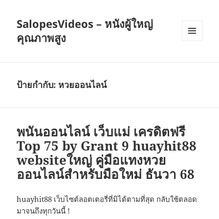
SalopesVideos – หนังผู้ใหญ่
คุณภาพสูง
เมนู
และวิด
เจ็ต
ป้ายกำกับ:
หวยออนไลน์
พนันออนไลน์ เว็บแม่ เครดิตฟรี
Top 75 by Grant 9 huayhit88
websiteใหญ่ คู่มือแทงหวย
ออนไลน์สำหรับมือใหม่ ธันวา 68
huayhit88 เว็บไซต์ลอตเตอรี่ที่มิได้ตามที่สุด กลับใช้ตลอด
มาจนถึงทุกวันนี้ !