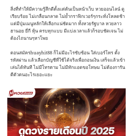
สิ่งที่ทำให้มีความรู้สึกดีตั้งแต่ต้นเป็นหน้าเว็บ หวยออนไลน์ ดู
เรียบร้อย ไม่เกลื่อนกลาด ไม่ย้ำกราฟิกเวอร์ๆกระทั่งโหลดช้า
แต่มีปุ่มเมนูหลักให้เลือกแน่ชัดมาก ทั้งหวยรัฐบาล หวยลาว
ฮานอย ยี่กี หุ้น ครบทุกแบบ มีแบ่งเวลาแล้วก็รอบชัดเจน ไม่
ต้องไถนานๆหาโพย
ตอนสมัครhuayhit88 ก็ไม่มีอะไรซับซ้อน ใส่เบอร์โทร ตั้ง
รหัสผ่าน แล้วเลือกบัญชีที่ใช้ได้จริงเพื่อถอนเงิน เสร็จแล้วเข้า
เล่นได้ทันที ไม่มีโทรตาม ไม่มีทักแอดขอโทษม ไม่ต้องการัน
ตีตัวตนอะไรเยอะแยะ