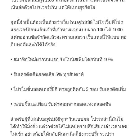
เน้นล่อด้วยโปรเวอร์เกิน แต่ให้แบบสุจริตใจ
จุดนี้จำเป็นต้องเห็นด้วยว่าเว็บ huayhit88 ไม่ใช่เว็บที่โปร
แรงเวอร์อ้อนแอ้นเจ้าที่เจ้าทางแจกแบบฝาก 100 ได้ 1000
แต่พออ่านข้อจำกัดแล้วจะทราบเลยว่า เว็บแห่งนี้ให้แบบ พอ
ดิบพอดีและก็ใช้ได้จริง
• สมาชิกใหม่ฝากหนแรก รับโบนัสเพิ่มโดยทันที 10%
• รับเครดิตคืนยอดเสีย 5% ทุกสัปดาห์
• โปรโมชั่นลอตเตอรี่ยี่กี ทายถูกติดกัน 5 รอบ รับเครดิตเพิ่ม
• ระบบชี้แนะเพื่อน รับค่าคอมจากยอดแทงตลอดชีพ
สำหรับผู้ที่เล่นhuayhit88ทุกๆวันแบบผม โปรเหล่านี้มันไม่
ได้ทำให้มั่งคั่ง แต่ว่าช่วยให้ไม่เคยทราบสึกเสียเปล่าเวลาเลข
ไม่เข้า อย่างน้อยได้กลับคืนมานิดก็ยังกระปรี้กระเปร่า