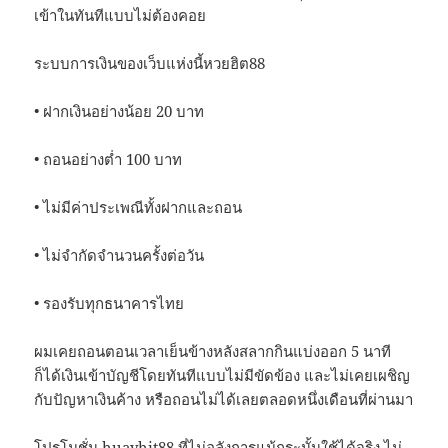
เข้าในทันทีแบบไม่ต้องคอย
ระบบการเงินของเว็บแห่งนี้หวยฮิต88
• ฝากเงินอย่างน้อย 20 บาท
• ถอนอย่างต่ำ 100 บาท
• ไม่มีค่าประเพณีทั้งฝากและถอน
• ไม่จำกัดจำนวนครั้งต่อวัน
• รองรับทุกธนาคารไทย
ผมเคยถอนตอนเวลาเย็นข้างหลังสลากกินแบ่งออก 5 นาที
ก็ได้เงินเข้าบัญชีโดยทันทีแบบไม่มีขัดข้อง และไม่เคยเผชิญ
กับปัญหาเงินค้าง หรือถอนไม่ได้เลยตลอดหนึ่งเดือนที่ผ่านมา
โปรโมชั่น huayhit88 ที่ไม่อลังการแม้กระนั้นใช้ได้จริง ไม่