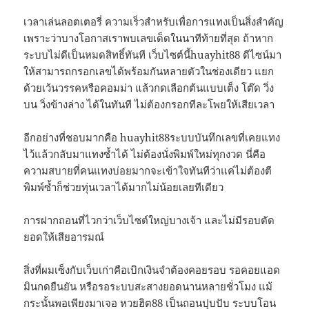
เวลาเล่นลอตเตอรี่ ความเร็วสำหรับเพื่อการแทงเป็นสิ่งสำคัญ
เพราะว่าบางโอกาสเราพบเลขเด็ดในนาทีท้ายที่สุด ถ้าหาก
ระบบไม่ดีเป็นหมดสิทธิ์ทันที เว็บไซต์นี้huayhit88 ดีไซน์มา
ให้สามารถกรอกเลขได้พร้อมกันหลายตัวในช่องเดียว แยก
ด้วยเว้นวรรคหรือคอมม่า แล้วกดเลือกต้นแบบเต็ง โต๊ด วิ่ง
บน วิ่งข้างล่าง ได้ในทันที ไม่ต้องกรอกทีละโพยให้เสียเวลา
อีกอย่างที่ชอบมากคือ huayhit88ระบบบันทึกเลขที่เคยแทง
ไว้แล้วกลับมาแทงซ้ำได้ ไม่ต้องนั่งพิมพ์ใหม่ทุกงวด นี่คือ
ความสบายที่คนแทงบ่อยมากจะเข้าใจทันทีว่าแค่ไม่ต้องตี
พิมพ์ซ้ำก็ช่วยทุ่นเวลาได้มากไม่น้อยเลยทีเดียว
การฝากถอนที่ไวกว่าเว็บไซต์ใหญ่บางเจ้า และไม่มีรอบตัด
ยอดให้เสียอารมณ์
สิ่งที่ผมเซ็งกับเว็บเก่าคือเบิกเงินจำต้องคอยรอบ รอคอยแอด
มินกดยืนยัน หรือรอระบบสะสางยอดนานหลายชั่วโมง แม้
กระนั้นพอเพียงมาเจอ หวยฮิต88 เป็นถอนปุบปับ ระบบโอน