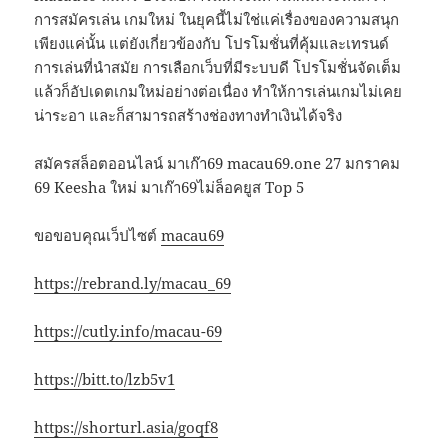
การสมัครเล่น เกมใหม่ ในยุคนี้ไม่ใช่แค่เรื่องของความสนุก
เพียงแค่นั้น แต่ยังเกี่ยวข้องกับ โปรโมชั่นที่คุ้มและเทรนด์
การเล่นที่นำสมัย การเลือกเว็บที่มีระบบดี โปรโมชั่นจัดเต็ม
แล้วก็อัปเดตเกมใหม่อย่างต่อเนื่อง ทำให้การเล่นเกมไม่เคย
น่าระอา และก็สามารถสร้างช่องทางทำเงินได้จริง
สมัครสล็อตออนไลน์ มาเก๊า69 macau69.one 27 มกราคม
69 Keesha ใหม่ มาเก๊า69ไม่ล็อคยูส Top 5
ขอขอบคุณเว็ปไซต์
macau69
https://rebrand.ly/macau_69
https://cutly.info/macau-69
https://bitt.to/lzb5v1
https://shorturl.asia/goqf8