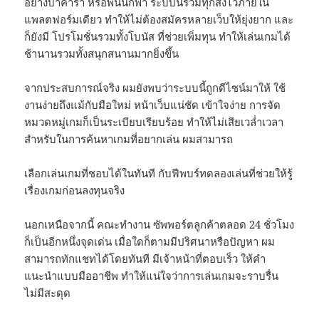
อย่างบาคาร่า หรือพนันกีฬา ระบบนี้รวมทุกสิ่งไว้ภายใน
แพลตฟอร์มเดียว ทำให้ไม่ต้องสมัครหลายเว็บให้ยุ่งยาก และ
ก็ยังมี โปรโมชั่นรวมทั้งโบนัส ที่ช่วยเพิ่มทุน ทำให้เล่นเกมได้
ช้านานรวมทั้งสนุกสนานมากยิ่งขึ้น
จากประสบการณ์จริง ผมยังพบว่าระบบนี้ถูกดีไซน์มาให้ ใช้
งานง่ายถึงแม้กับมือใหม่ หน้าเว็บแน่ชัด เข้าใจง่าย การจัด
หมวดหมู่เกมก็เป็นระเบียบเรียบร้อย ทำให้ไม่เสียเวล่ำเวลา
สำหรับในการค้นหาเกมที่อยากเล่น ผมสามารถ
เลือกเล่นเกมที่ชอบได้ในทันที กับฟีพบร์ทดลองเล่นที่ช่วยให้รู้
เรื่องเกมก่อนลงทุนจริง
นอกเหนือจากนี้ คณะทำงาน ซัพพอร์ตลูกค้าตลอด 24 ชั่วโมง
ก็เป็นอีกหนึ่งจุดเด่น เมื่อใดก็ตามมีปริศนาหรือปัญหา ผม
สามารถทักแชทได้โดยทันที มีเจ้าหน้าที่ตอบเร็ว ให้คำ
แนะนำแบบมืออาชีพ ทำให้แน่ใจว่าการเล่นเกมจะราบรื่น
ไม่มีสะดุด