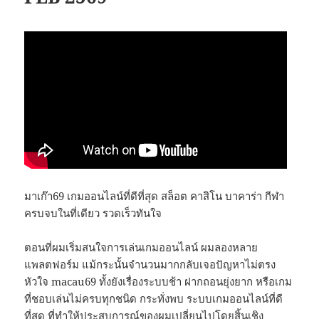
มาเก๊า69 เกมออนไลน์ที่ดีที่สุด สล็อต คาสิโน บาคาร่า กีฬา
ครบจบในที่เดียว รวดเร็วทันใจ
ตอนที่ผมเริ่มสนใจการเล่นเกมออนไลน์ ผมลองหลาย
แพลตฟอร์ม แม้กระนั้นจำนวนมากกลับเจอปัญหาไม่ตรง
หัวใจ macau69 ทั้งยังเรื่องระบบช้า ฝากถอนยุ่งยาก หรือเกม
ที่ชอบเล่นไม่ครบทุกชนิด กระทั่งพบ ระบบเกมออนไลน์ที่ดี
ที่สุด ที่ทำให้ประสบการณ์ของผมเปลี่ยนไปโดยสิ้นเชิง