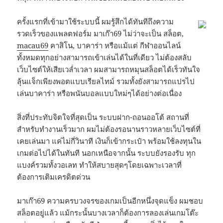
ครั้งแรกที่เข้ามาใช้ระบบนี้ ผมรู้สึกได้ทันทีถึงความ
รวดเร็วของแพลตฟอร์ม มาเก๊า69 ไม่ว่าจะเป็น สล็อต,
macau69
คาสิโน, บาคาร่า หรือแม้แต่ กีฬาออนไลน์
ทั้งหมดทุกอย่างสามารถเข้าเล่นได้ในที่เดียว ไม่ต้องสลับ
เว็บไซต์ให้เสียเวล่ำเวลา ผมสามารถหมุนสล็อตได้เร็วทันใจ
ลุ้นแจ็กเพียงพอตแบบเรียลไทม์ รวมทั้งยังสามารถแปรไป
เล่นบาคาร่า หรือพนันบอลแบบใหม่ๆได้อย่างต่อเนื่อง
สิ่งที่ประทับจิตใจที่สุดเป็น ระบบฝาก-ถอนออโต้ สถานที่
สำหรับทำงานเร็วมาก ผมไม่ต้องรอนานราวหลายเว็บไซต์ที่
เคยเล่นมา แค่ไม่กี่วินาที เงินก็เข้ากระเป๋า พร้อมใช้ลงทุนใน
เกมต่อไปได้ในทันที นอกเหนือจากนั้น ระบบยังรองรับ ทุก
แบงค์รวมทั้งวอเลท ทำให้สบายสุดๆโดยเฉพาะเวลาที่
ต้องการเติมเครดิตด่วน
มาเก๊า69 ความครบวงจรของเกมเป็นอีกหนึ่งจุดแข็ง ผมชอบ
สล็อตอยู่แล้ว แม้กระนั้นบางเวลาก็ต้องการลองเล่นเกมโต๊ะ