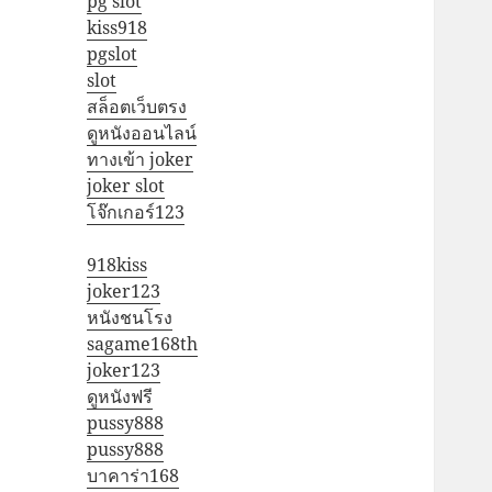
pg slot
kiss918
pgslot
slot
สล็อตเว็บตรง
ดูหนังออนไลน์
ทางเข้า joker
joker slot
โจ๊กเกอร์123
918kiss
joker123
หนังชนโรง
sagame168th
joker123
ดูหนังฟรี
pussy888
pussy888
บาคาร่า168