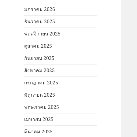
มกราคม 2026
ธันวาคม 2025
พฤศจิกายน 2025
ตุลาคม 2025
กันยายน 2025
สิงหาคม 2025
กรกฎาคม 2025
มิถุนายน 2025
พฤษภาคม 2025
เมษายน 2025
มีนาคม 2025