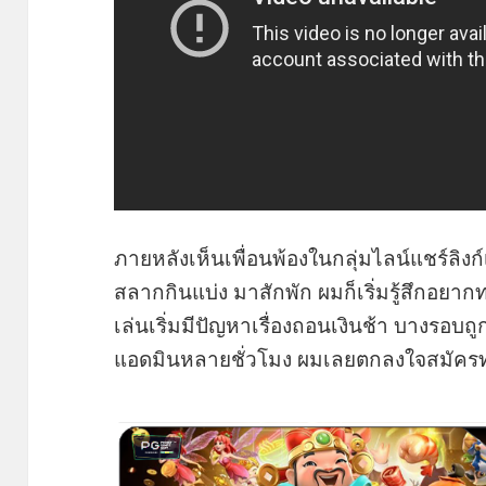
ภายหลังเห็นเพื่อนพ้องในกลุ่มไลน์แชร์ลิง
สลากกินแบ่ง มาสักพัก ผมก็เริ่มรู้สึกอยาก
เล่นเริ่มมีปัญหาเรื่องถอนเงินช้า บางรอบถู
แอดมินหลายชั่วโมง ผมเลยตกลงใจสมัครทด