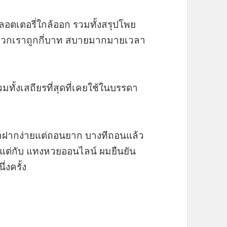
ลอตเตอรี่ใกล้ออก รวมทั้งสรุปโพย
พวกเราถูกกี่บาท สบายมากมายเวลา
มทั้งเสถียรที่สุดที่เคยใช้ในบรรดา
่าฝากง่ายแต่ถอนยาก บางทีถอนแล้ว
 แต่กับ แทงหวยออนไลน์ ผมยืนยัน
่งครั้ง