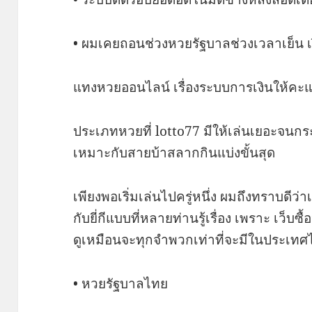
• ผมเคยถอนช่วงหวยรัฐบาลช่วงเวลาเย็น เ
แทงหวยออนไลน์ เรื่องระบบการเงินให้คะแน
ประเภทหวยที่ lotto77 มีให้เล่นเยอะจนกระท
เหมาะกับสายบ้าสลากกินแบ่งขั้นสุด
เพียงพอเริ่มเล่นไปครู่หนึ่ง ผมถึงทราบดีว่า
กับยี่กีแบบที่หลายท่านรู้เรื่อง เพราะ เว็บ
ดูเหมือนจะทุกจำพวกเท่าที่จะมีในประเทศ
• หวยรัฐบาลไทย