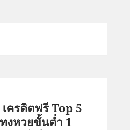
7 เครดิตฟรี Top 5
ทงหวยขั้นต่ำ 1